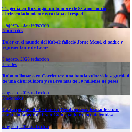
Tragedia en Ituzaingó: un hombre de 83 años murió
electrocutado mientras cortaba el césped
8 agosto, 2026
redaccion
Nacionales
Dolor en el mundo del fútbol: falleció Jorge Messi, el padre y
representante de Lionel
8 agosto, 2026
redaccion
Locales
Robo millonario en Corrientes: una banda vulneró la seguridad
de una distribuidora y se llevó más de 30 millones de pesos
8 agosto, 2026
redaccion
Nacionales
Causa por lavado de dinero: Gendarmería desmanteló por
completo la sede de Exen Gym y ya hay cinco detenidos
8 agosto, 2026
redaccion