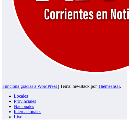
Funciona gracias a WordPress
|
Tema: newstack por
Themeansar
.
Locales
Provinciales
Nacionales
Internacionales
Live