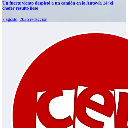
Un fuerte viento despistó a un camión en la Autovía 14: el
chofer resultó ileso
7 agosto, 2026
redaccion