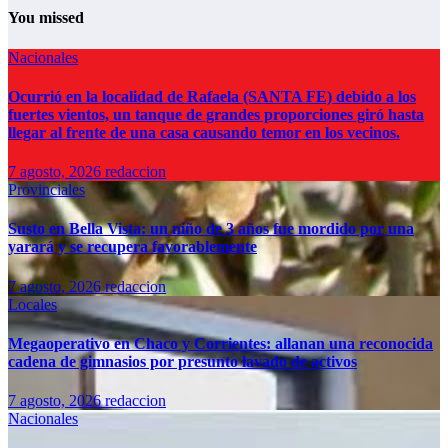
You missed
Nacionales
Ocurrió en la localidad de Rafaela (SANTA FE) debido a los
fuertes vientos, un tanque de grandes proporciones giró hasta
llegar al frente de una casa causando temor en los vecinos.
7 agosto, 2026
redaccion
Provinciales
Susto en Bella Vista: un niño de 3 años fue mordido por una
yarará y se recupera favorablemente
7 agosto, 2026
redaccion
Locales
Megaoperativo en Chaco y Corrientes: allanan una reconocida
cadena de gimnasios por presunto lavado de activos
7 agosto, 2026
redaccion
Nacionales