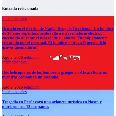
Entrada relacionada
Internacionales
Ocurrió en el distrito de Nadia, Bengala Occidental. Un hombre
de 30 años repentinamente saltó a un crematorio eléctrico
encendido durante el funeral de su abuela. Fue rápidamente
rescatado por el personal. El hombre sobrevivió pero sufrió
graves quemaduras.
Ago 2, 2026
redaccion
Internacionales
Dos helicópteros de los bomberos griegos en Ática, chocaron
mientras combatían un incendio.
Ago 2, 2026
redaccion
Internacionales
Tragedia en Perú: cayó una avioneta turística en Nasca y
murieron sus 13 ocupantes