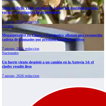
Susto en Bella Vista: un niño de 3 años fue mordido por una
yarará y se recupera favorablemente
7 agosto, 2026
redaccion
Locales
Megaoperativo en Chaco y Corrientes: allanan una reconocida
cadena de gimnasios por presunto lavado de activos
7 agosto, 2026
redaccion
Nacionales
Un fuerte viento despistó a un camión en la Autovía 14: el
chofer resultó ileso
7 agosto, 2026
redaccion