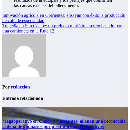
resultados de la autopsia y los peritajes que confirmen
las causas exactas del fallecimiento.
Navegación
Innovación agrícola en Corrientes: ensayan con éxito la producción
de café de especialidad
de
Tragedia en San Cosme: un prefecto murió tras ser embestido por
entradas
una camioneta en la Ruta 12
Por
redaccion
Entrada relacionada
Locales
Megaoperativo en Chaco y Corrientes: allanan una reconocida
cadena de gimnasios por presunto lavado de activos