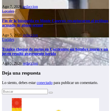
Ago 7, 2026
redaccion
Locales
Fin de la búsqueda en Monte Caseros: recapturaron al prófugo
acusado de abuso sexual
Ago 5, 2026
redaccion
Locales
Trágico choque de motos en Corrientes: un hombre murió y un
joven resultó gravemente herido
Ago 5, 2026
redaccion
Deja una respuesta
Lo siento, debes estar
conectado
para publicar un comentario.