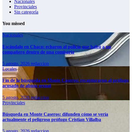
Nacionales
Provinciales
Sin categoría
You missed
Nacionales
Escándalo en Chaco: echaron al policía que baleó a un
compañero dentro de una comisaría
5 agosto, 2026
redaccion
Locales
Fin de la búsqueda en Monte Caseros: recapturaron al prófugo
acusado de abuso sexual
5 agosto, 2026
redaccion
Provinciales
Búsqueda en Monte Caseros: difunden cómo se vería
actualmente el peligroso prófugo Cristian Villalba
5 agosto, 2026
redaccion