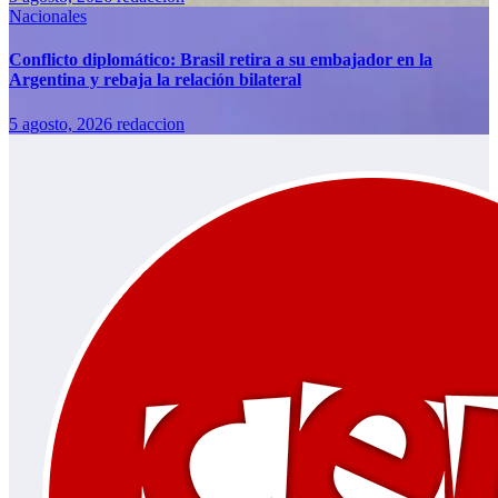
Nacionales
Conflicto diplomático: Brasil retira a su embajador en la
Argentina y rebaja la relación bilateral
5 agosto, 2026
redaccion