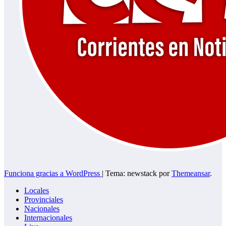
Funciona gracias a WordPress
|
Tema: newstack por
Themeansar
.
Locales
Provinciales
Nacionales
Internacionales