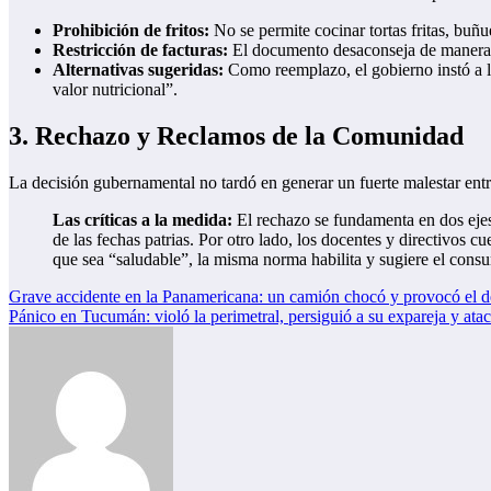
Prohibición de fritos:
No se permite cocinar tortas fritas, buñu
Restricción de facturas:
El documento desaconseja de manera e
Alternativas sugeridas:
Como reemplazo, el gobierno instó a l
valor nutricional”.
3. Rechazo y Reclamos de la Comunidad
La decisión gubernamental no tardó en generar un fuerte malestar e
Las críticas a la medida:
El rechazo se fundamenta en dos ejes p
de las fechas patrias. Por otro lado, los docentes y directivos c
que sea “saludable”, la misma norma habilita y sugiere el cons
Navegación
Grave accidente en la Panamericana: un camión chocó y provocó el d
Pánico en Tucumán: violó la perimetral, persiguió a su expareja y atac
de
entradas